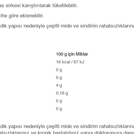
irkesi karıştırılarak tüketilebilir.
ihe göre eklenebilir.
dik yapısı nedeniyle çeşitli mide ve sindirim rahatsızlıklarına
100 g için Miktar
16 kcal / 67 kJ
0 g
0 g
4 g
0,16 g
0 g
0 g
dik yapısı nedeniyle çeşitli mide ve sindirim rahatsızlıklarına
tsızlıklarınız ve kronik hastalığınız varsa doktorunuza da