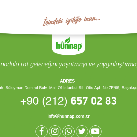
nadalu tat geleneğini yaşatmayı ve yaygınlaştırmay
ADRES
h. Süleyman Demirel Bulv. Mall Of İstanbul Sit. Ofis Apt. No:7E/95, Başakş
657 02 83
+90 (212)
info@hunnap.com.tr