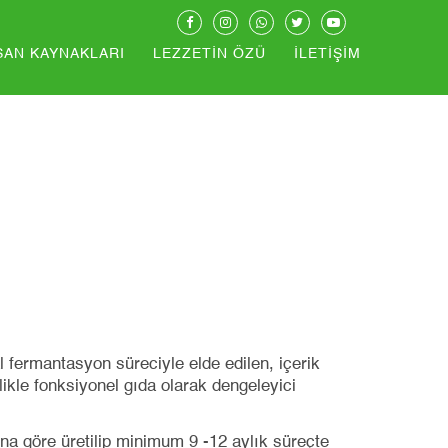
SAN KAYNAKLARI
LEZZETIN ÖZÜ
İLETIŞIM
fermantasyon süreciyle elde edilen, içerik
likle fonksiyonel gıda olarak dengeleyici
a göre üretilip minimum 9 -12 aylık süreçte